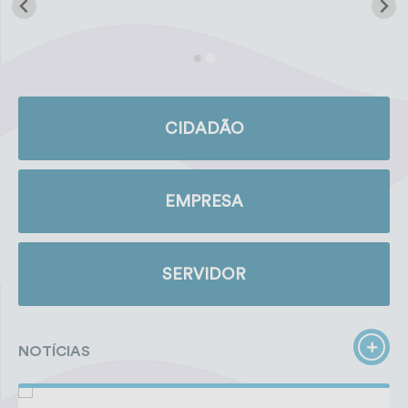
A Prefeitura
A Nossa Cidade
SECRETARIA E DEPARTAMENTOS
Planos Municipais
CIDADÃO
SIC
Transparência
EMPRESA
Editais
Diário Oficial
SERVIDOR
Contato
Serviços
NOTÍCIAS
Defesa Civil
Fale com o Prefeito