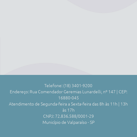
Telefone: (18) 3401-9200
Endereço: Rua Comendador Geremias Lunardelli, nº 147 | CEP:
16880-045
Atendimento de Segunda-feira a Sexta-feira das 8h às 11h | 13h
às 17h
CNPJ: 72.836.588/0001-29
Município de Valparaíso - SP