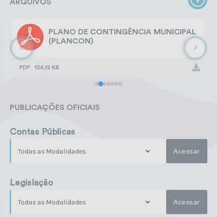
ARQUIVOS
Ler online
PLANO DE CONTINGÊNCIA MUNICIPAL
Edição nº
1005
(PLANCON)
Terça-feira
28/07/2026
16:48
Ler online
PDF
124,12 KB
PUBLICAÇÕES OFICIAIS
Contas Públicas
Acessar
Legislação
Acessar