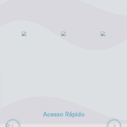
Prefeitura de
Adoção de
200 castrações
Valparaíso
Animais
realizadas com
promove curso
sucesso em
Álbum de Fotos -
de manutenção
Valparaíso!
Adoção de Animais
e adequação de
Valparaíso, 16 de
🐾 200 castrações
16 de Junho de 2026
estradas rurais
junho de 2026 1.
realizadas com
Antes da adoção
sucesso em
Acesso Rápido
29 de Maio de 2026
Animais que
16 de Julho de 2026
Valparaíso! No dia
chegaram ao abrigo
29/05, aconteceu
assustados e
nosso 2º Mutirão de