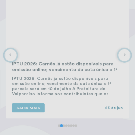
EDUCAÇÃO
Leis Municipais Online
Galeria de Fotos
Contratos
Ouvidoria
Audiências Públicas
IPTU 2026: Carnês já estão disponíveis para
Arquivos para Download
emissão online; vencimento da cota única e 1ª
parcela será em 10 de julho
IPTU 2026: Carnês já estão disponíveis para
Carta de Serviços
emissão online; vencimento da cota única e 1ª
parcela será em 10 de julho A Prefeitura de
Galeria de Vídeos
Valparaíso informa aos contribuintes que os
carnês do Imposto Predial e Territorial Urbano
Secretarias
(IPTU) referentes ao exercício de 2026 já estão
SAIBA MAIS
23 de jun
disponíveis para...
Projetos
Contas Públicas